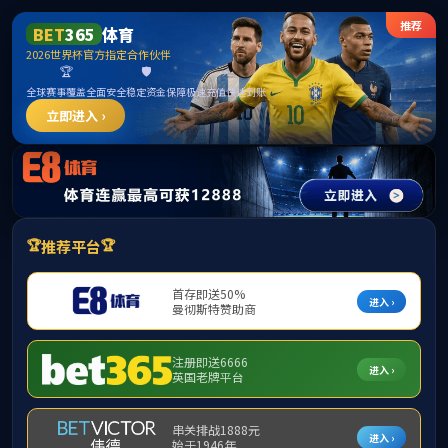
中国·伟德BETVLCTOR1946(源于英国)官网-Global Leader
首页
关于我们
新闻中心
党的建设
企业经营
学
工
会
之
家